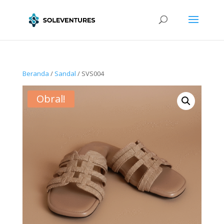
Beranda
/
Sandal
/ SVS004
Obral!