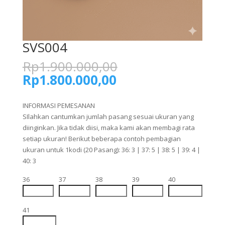
SVS004
Harga
Rp
1.900.000,00
aslinya
Harga
Rp
1.800.000,00
adalah:
saat
Rp1.900.000,00.
ini
INFORMASI PEMESANAN
adalah:
SIlahkan cantumkan jumlah pasang sesuai ukuran yang
Rp1.800.000,00.
diinginkan. Jika tidak diisi, maka kami akan membagi rata
setiap ukuran! Berikut beberapa contoh pembagian
ukuran untuk 1kodi (20 Pasang): 36: 3 | 37: 5 | 38: 5 | 39: 4 |
40: 3
36
37
38
39
40
41