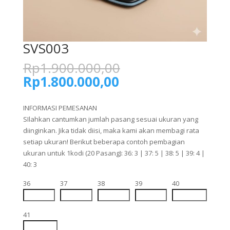
SVS003
Harga
Rp
1.900.000,00
aslinya
Harga
Rp
1.800.000,00
adalah:
saat
Rp1.900.000,00.
ini
INFORMASI PEMESANAN
adalah:
SIlahkan cantumkan jumlah pasang sesuai ukuran yang
Rp1.800.000,00.
diinginkan. Jika tidak diisi, maka kami akan membagi rata
setiap ukuran! Berikut beberapa contoh pembagian
ukuran untuk 1kodi (20 Pasang): 36: 3 | 37: 5 | 38: 5 | 39: 4 |
40: 3
36
37
38
39
40
41