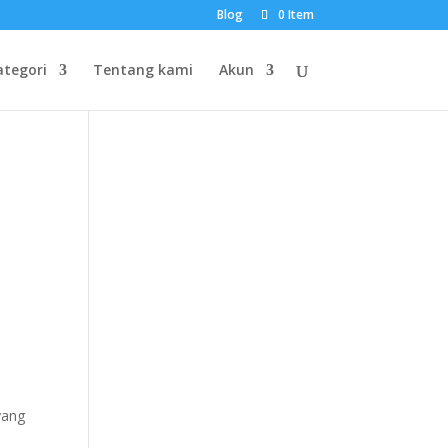
Blog
0 Item
ategori
Tentang kami
Akun
yang