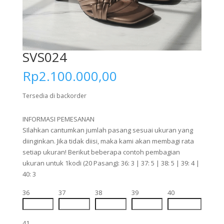
SVS024
Rp
2.100.000,00
Tersedia di backorder
INFORMASI PEMESANAN
SIlahkan cantumkan jumlah pasang sesuai ukuran yang
diinginkan. Jika tidak diisi, maka kami akan membagi rata
setiap ukuran! Berikut beberapa contoh pembagian
ukuran untuk 1kodi (20 Pasang): 36: 3 | 37: 5 | 38: 5 | 39: 4 |
40: 3
36
37
38
39
40
41